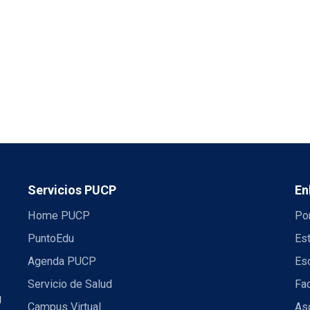
Servicios PUCP
En
Home PUCP
Por
PuntoEdu
Es
Agenda PUCP
Es
Servicio de Salud
Fac
U
Campus Virtual
Aso