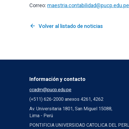
Correo:
maestria.contabilidad@pucp.edu.pe
arrow_back
Volver al listado de noticias
Información y contacto
ccadm@pucp.edu.pe
(+511) 626-2000 anexos 4261, 4262
Av. Universitaria 1801, San Miguel 15088,
Lima - Perú
PONTIFICIA UNIVERSIDAD CATOLICA DEL PER