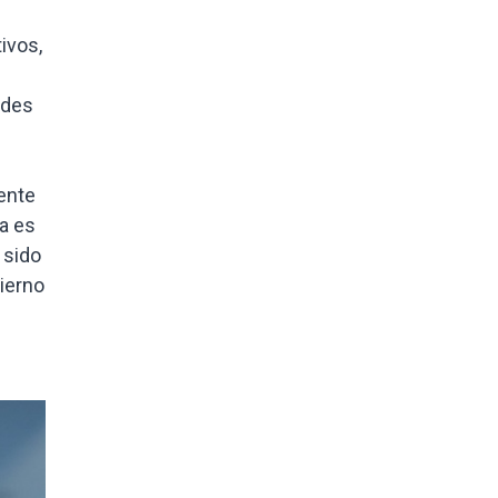
ivos,
ades
ente
ra es
 sido
bierno