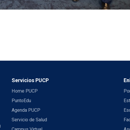
Servicios PUCP
En
Home PUCP
Por
PuntoEdu
Es
Agenda PUCP
Es
Servicio de Salud
Fac
U
Campus Virtual
Aso