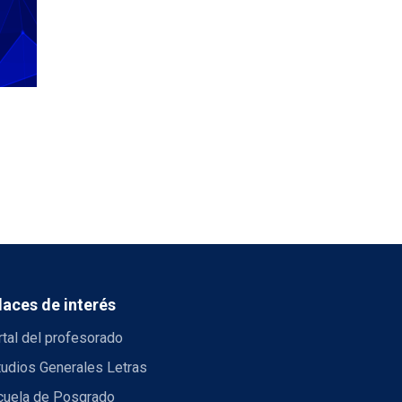
laces de interés
tal del profesorado
tudios Generales Letras
cuela de Posgrado