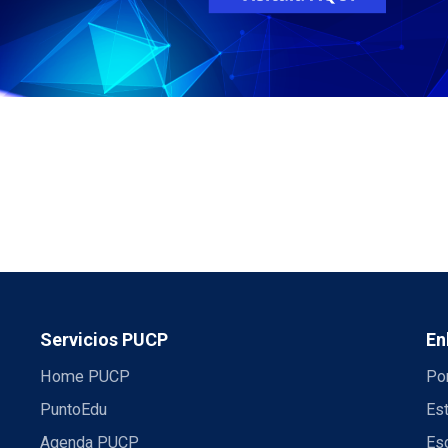
Servicios PUCP
En
Home PUCP
Por
PuntoEdu
Es
Agenda PUCP
Es