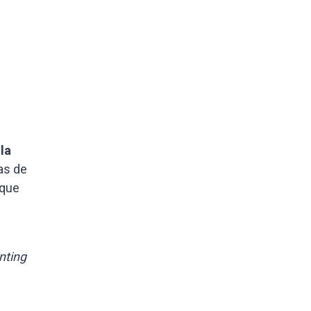
la
as de
 que
nting