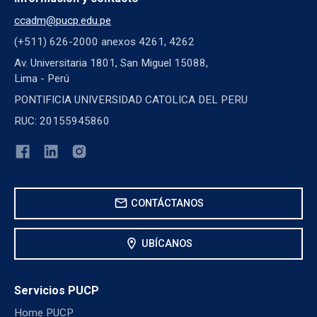
ccadm@pucp.edu.pe
(+511) 626-2000 anexos 4261, 4262
Av. Universitaria 1801, San Miguel 15088,
Lima - Perú
PONTIFICIA UNIVERSIDAD CATOLICA DEL PERU
RUC: 20155945860
mail
CONTÁCTANOS
location_on
UBÍCANOS
Servicios PUCP
Home PUCP